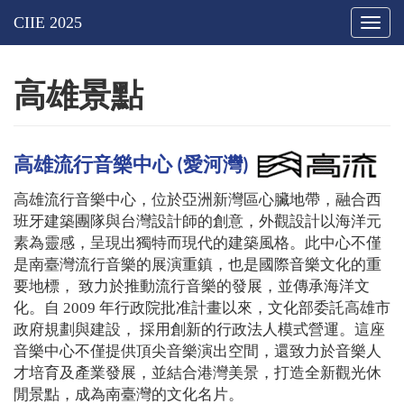
Togg
navig
高雄景點
高雄流行音樂中心 (愛河灣)
高雄流行音樂中心，位於亞洲新灣區心臟地帶，融合西
班牙建築團隊與台灣設計師的創意，外觀設計以海洋元
素為靈感，呈現出獨特而現代的建築風格。此中心不僅
是南臺灣流行音樂的展演重鎮，也是國際音樂文化的重
要地標， 致力於推動流行音樂的發展，並傳承海洋文
化。自 2009 年行政院批准計畫以來，文化部委託高雄市
政府規劃與建設， 採用創新的行政法人模式營運。這座
音樂中心不僅提供頂尖音樂演出空間，還致力於音樂人
才培育及產業發展，並結合港灣美景，打造全新觀光休
閒景點，成為南臺灣的文化名片。