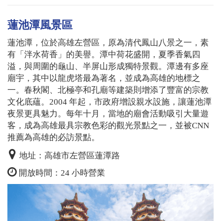
蓮池潭風景區
蓮池潭，位於高雄左營區，原為清代鳳山八景之一，素
有「泮水荷香」的美譽。潭中荷花盛開，夏季香氣四
溢，與周圍的龜山、半屏山形成獨特景觀。潭邊有多座
廟宇，其中以龍虎塔最為著名，並成為高雄的地標之
一。春秋閣、北極亭和孔廟等建築則增添了豐富的宗教
文化底蘊。2004 年起，市政府增設親水設施，讓蓮池潭
夜景更具魅力。每年十月，當地的廟會活動吸引大量遊
客，成為高雄最具宗教色彩的觀光景點之一，並被CNN
推薦為高雄的必訪景點。
地址：高雄市左營區蓮潭路
開放時間：24 小時營業